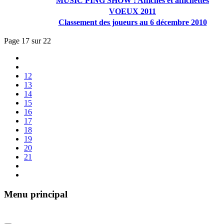
MUSIC PING SHOW : Affiches et affichettes
VOEUX 2011
Classement des joueurs au 6 décembre 2010
Page 17 sur 22
12
13
14
15
16
17
18
19
20
21
Menu principal