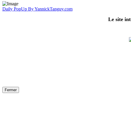
Daily PopUp By YannickTanguy.com
Le site in