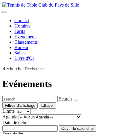
Contact
Horaires
Tarifs
Evénements
Classements
Bureau
Salles
Livre d'Or
Rechercher
Evénements
Search
Filtres d'affichage
Effacer
Limite
Agenda
Date de début
Ouvrir le calendrier