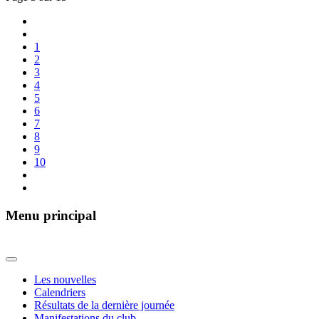
1
2
3
4
5
6
7
8
9
10
Menu principal
Les nouvelles
Calendriers
Résultats de la dernière journée
Manifestations du club